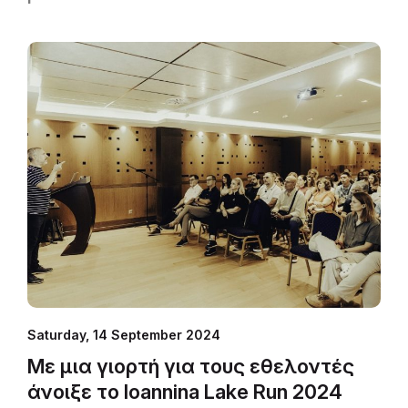
Σαρηγιαννίδου και ο προπονητής στίβου
Δημήτρης Τζεφαλής ήταν οι φορείς και τα
πρόσωπα, που επέλεξε να βραβεύσει
φέτος η διοργάνωση του Ioannina Lake Run,
στο πλαίσιο της τελετής έναρξης του 18ου
Γύρου Λίμνης Ιωαννίνων.
Saturday, 14 September 2024
Με μια γιορτή για τους εθελοντές
άνοιξε το Ioannina Lake Run 2024