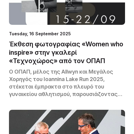
Tuesday, 16 September 2025
Έκθεση φωτογραφίας «Women who
inspire» στην γκαλερί
«Τεχνοχώρος» από τον ΟΠΑΠ
Ο ΟΠΑΠ, μέλος της Allwyn και Μεγάλος
Χορηγός του Ioannina Lake Run 2025,
στέκεται έμπρακτα στο πλευρό του
γυναικείου αθλητισμού, παρουσιάζοντας
την έκθεση φωτογραφίας «Women who
inspire» στην γκαλερί Τεχνοχώρος
(Ζυγομάλλη 16, Ιωάννινα), από τις 15 έως
και τις 22 Σεπτεμβρίου.