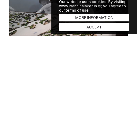
Our website uses cookies. By visiting
www.ioanninalakerun.gr, you agree to
our terms of use.
MORE INFORMATION
ACCEPT
Friday, 16 September 2022
«Τα στεφάνια των νικητών» από τα
χέρια των παιδιών
Με κύριο χαρακτηριστικό τη μεγάλη
συμμετοχή παιδιών κάθε ηλικίας,
υλοποιήθηκε το δημιουργικό εργαστήρι «Τα
στεφάνια των νικητών», στην αίθουσα
εκθέσεων του Πολιτιστικού Πολυχώρου
«Δημ. Χατζής» το απόγευμα της Πέμπτης.