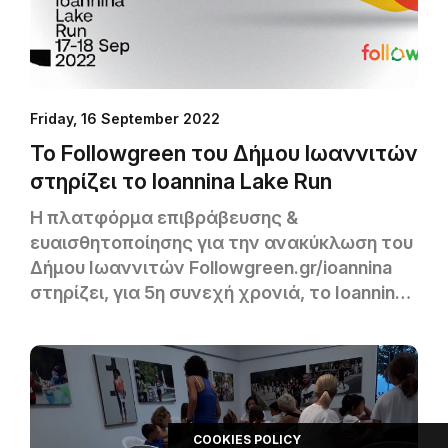
Friday, 16 September 2022
Το Followgreen του Δήμου Ιωαννιτών
στηρίζει το Ioannina Lake Run
Η πλατφόρμα επιβράβευσης &
ευαισθητοποίησης για την ανακύκλωση του
Δήμου Ιωαννιτών Followgreen.gr/ioannina
στηρίζει, για 5η συνεχή χρονιά, το Ioannina
Lake Run και θα βρίσκεται εκεί στις 17 και 18
Σεπτεμβρίου για να δώσει το «πράσινο»
μήνυμα.
COOKIES POLICY