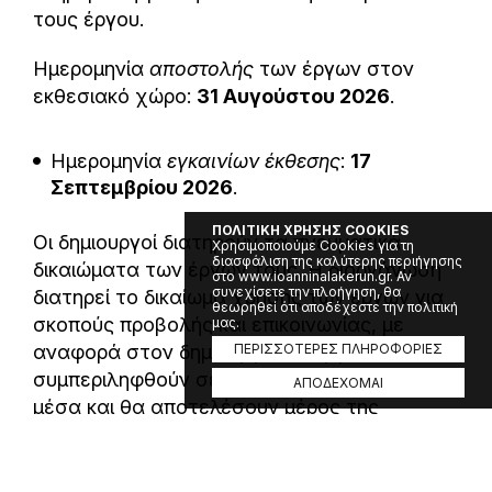
τους έργου.
Ημερομηνία
αποστολής
των έργων στον
εκθεσιακό χώρο:
31 Αυγούστου 2026
.
Ημερομηνία
εγκαινίων έκθεσης
:
17
Σεπτεμβρίου 2026
.
ΠΟΛΙΤΙΚΗ ΧΡΗΣΗΣ COOKIES
Οι δημιουργοί διατηρούν τα πνευματικά
Χρησιμοποιούμε Cookies για τη
διασφάλιση της καλύτερης περιήγησης
δικαιώματα των έργων τους. Η διοργάνωση
στο www.ioanninalakerun.gr. Αν
συνεχίσετε την πλοήγηση, θα
διατηρεί το δικαίωμα χρήσης των έργων για
θεωρηθεί ότι αποδέχεστε την πολιτική
σκοπούς προβολής και επικοινωνίας, με
μας.
αναφορά στον δημιουργό. Τα έργα θα
ΠΕΡΙΣΣΟΤΕΡΕΣ ΠΛΗΡΟΦΟΡΙΕΣ
συμπεριληφθούν σε έντυπα και ψηφιακά
ΑΠΟΔΕΧΟΜΑΙ
μέσα και θα αποτελέσουν μέρος της
επετειακής ταυτότητας της διοργάνωσης.
Αναλυτικοί όροι θα αποσταλούν στους
επιλεγμένους καλλιτέχνες.