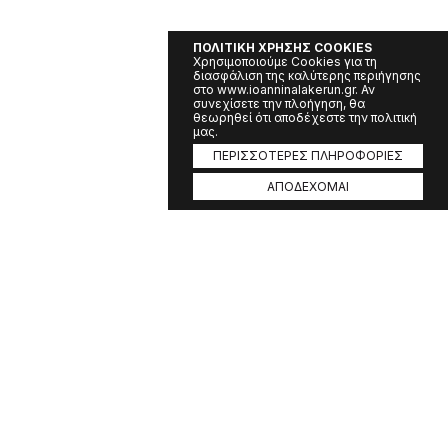
ΠΟΛΙΤΙΚΗ ΧΡΗΣΗΣ COOKIES
Χρησιμοποιούμε Cookies για τη
διασφάλιση της καλύτερης περιήγησης
στο www.ioanninalakerun.gr. Αν
συνεχίσετε την πλοήγηση, θα
θεωρηθεί ότι αποδέχεστε την πολιτική
μας.
ΠΕΡΙΣΣΟΤΕΡΕΣ ΠΛΗΡΟΦΟΡΙΕΣ
ΑΠΟΔΕΧΟΜΑΙ