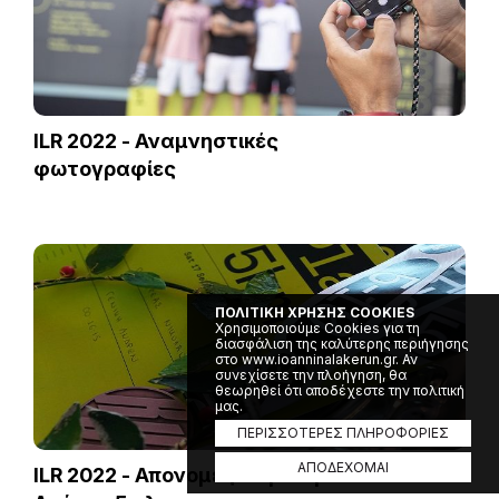
ILR 2022 - Αναμνηστικές
φωτογραφίες
ΠΟΛΙΤΙΚΗ ΧΡΗΣΗΣ COOKIES
Χρησιμοποιούμε Cookies για τη
διασφάλιση της καλύτερης περιήγησης
στο www.ioanninalakerun.gr. Αν
συνεχίσετε την πλοήγηση, θα
θεωρηθεί ότι αποδέχεστε την πολιτική
μας.
ΠΕΡΙΣΣΟΤΕΡΕΣ ΠΛΗΡΟΦΟΡΙΕΣ
ΑΠΟΔΕΧΟΜΑΙ
ILR 2022 - Απονομές Παραλίμνιου