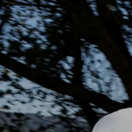
BLOG
Travel Ioannina
Νέα
MEDIA
Εκδηλώσεις
Lake Run Magazine
Photo Gallery
CHAMPIONS
Video Gallery
Νικητές όλων των Γύρων Λίμνης
ΑΚΟΛΟΥΘΗΣΤΕ ΜΑΣ
Ομαδικές / Εταιρικές συμμετοχές
Facebook
ΕΠΙΚΟΙΝΩΝΙΑ
Instagram
Τηλ.:
26516 07404
Email:
info@ioanninalakerun.gr