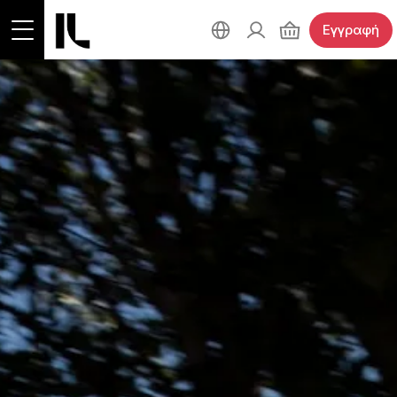
Εγγραφή
ΟΙ ΑΓΩΝΕΣ
Όλοι οι αγώνες
ΔΙΟΡΓΑΝΩΣΗ
Γύρος Λίμνης 30χλμ.
Δυναμικό Βάδισμα 30χλμ.
Σχετικά με τον αγώνα
ΙΩΑΝΝΙΝΑ
Αγώνας Δρόμου 5χλμ.
Διοργανώτρια αρχή
Αγώνας Δρόμου 10χλμ.
Χορηγοί
Η Λίμνη των Ιωαννίνων
ΣΥΧΝΕΣ ΕΡΩΤΗΣΕΙΣ
Παράλληλοι Αγώνες
Εθελοντές
Η Πόλη των Ιωαννίνων
Πρόγραμμα
Αποτελέσματα
Πληροφορίες διαμονής
Ο ΛΟΓΑΡΙΑΣΜΟΣ ΜΟΥ
Προκήρυξη αγώνα
Αναμνηστικά διπλώματα
Πώς θα έρθετε
Χρήσιμα έγγραφα
Προηγούμενοι αγώνες
Χάρτης περιοχής