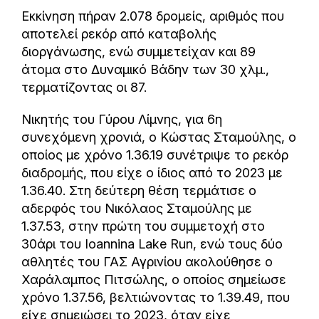
Εκκίνηση πήραν 2.078 δρομείς, αριθμός που
αποτελεί ρεκόρ από καταβολής
διοργάνωσης, ενώ συμμετείχαν και 89
άτομα στο Δυναμικό Βάδην των 30 χλμ.,
τερματίζοντας οι 87.
Νικητής του Γύρου Λίμνης, για 6η
συνεχόμενη χρονιά, ο Κώστας Σταμούλης, ο
οποίος με χρόνο 1.36.19 συνέτριψε το ρεκόρ
διαδρομής, που είχε ο ίδιος από το 2023 με
1.36.40. Στη δεύτερη θέση τερμάτισε ο
αδερφός του Νικόλαος Σταμούλης με
1.37.53, στην πρώτη του συμμετοχή στο
30άρι του Ioannina Lake Run, ενώ τους δύο
αθλητές του ΓΑΣ Αγρινίου ακολούθησε ο
Χαράλαμπος Πιτσώλης, ο οποίος σημείωσε
χρόνο 1.37.56, βελτιώνοντας το 1.39.49, που
είχε σημειώσει το 2023, όταν είχε