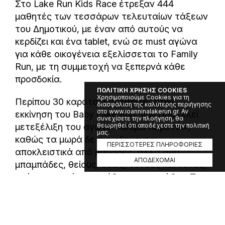
Στο Lake Run Kids Race έτρεξαν 444
μαθητές των τεσσάρων τελευταίων τάξεων
του Δημοτικού, με έναν από αυτούς να
κερδίζει και ένα tablet, ενώ σε must αγώνα
για κάθε οικογένεια εξελίσσεται το Family
Run, με τη συμμετοχή να ξεπερνά κάθε
προσδοκία.
ΠΟΛΙΤΙΚΗ ΧΡΗΣΗΣ COOKIES
Χρησιμοποιούμε Cookies για τη
Περίπου 30 καρότσια βρέθηκαν στην
διασφάλιση της καλύτερης περιήγησης
στο www.ioanninalakerun.gr. Αν
εκκίνηση του Baby Lake Run, που αποτελεί
συνεχίσετε την πλοήγηση, θα
μετεξέλιξη του αγώνα «Μαμά Καρότσι»,
θεωρηθεί ότι αποδέχεστε την πολιτική
μας.
καθώς τα μωρά δε συνοδεύονται
ΠΕΡΙΣΣΟΤΕΡΕΣ ΠΛΗΡΟΦΟΡΙΕΣ
αποκλειστικά από μαμάδες, αλλά από
ΑΠΟΔΕΧΟΜΑΙ
μπαμπάδες, θείους, θείες, νονούς και νονές,
ακόμη και από παππούδες και γιαγιάδες. Το
μικρότερο μωρό ήταν φέτος 55 ημερών.