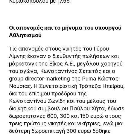
Κυριακοπούλου με 17.56.
Οι απονομές και το μήνυμα του υπουργού
Αθλητισμού
Τις απονομές στους νικητές του Γύρου
Λίμνης έκαναν o διευθυντής πωλήσεων και
μάρκετινγκ της Βίκος Α.Ε., μεγάλου χορηγού
του αγώνα, Κωνσταντίνος Σεπετάς και ο
group director marketing της Puma Κώστας
Νούσιας. Η Συνεταιριστική Τράπεζα Ηπείρου,
δια του επίτιμου προέδρου της
Κωνσταντίνου Ζωνίδη και του μέλους του
διοικητικού συμβουλίου Παύλου Χήτα, έδωσε
δωροεπιταγές 600, 300 και 150 ευρώ στους
τρεις πρώτους νικητές και νικήτριες, ενώ μια
δεύτερη δωροεπιταγή 300 ευρώ δόθηκε